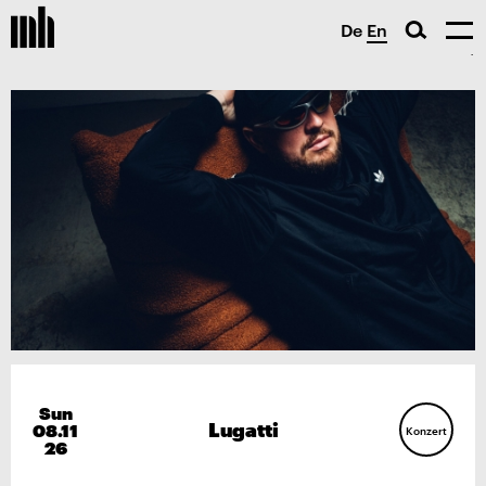
De
En
Sun
Lugatti
08.11
Konzert
26