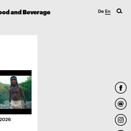
ood and Beverage
De
En
.2026