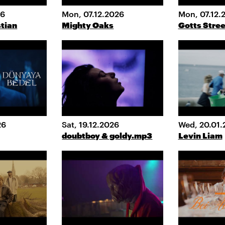
26
Mon, 07.12.2026
Mon, 07.12.
stian
Mighty Oaks
Gotts Stree
26
Sat, 19.12.2026
Wed, 20.01.
doubtboy & goldy.mp3
Levin Liam