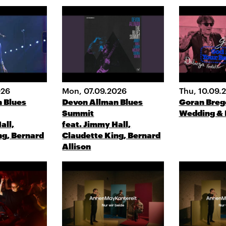
026
Mon, 07.09.2026
Thu, 10.09.
 Blues
Devon Allman Blues
Goran Brego
Summit
Wedding & 
all,
feat. Jimmy Hall,
ng, Bernard
Claudette King, Bernard
Allison