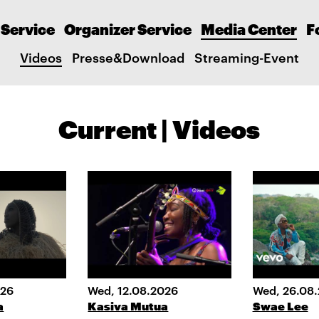
 Service
Organizer Service
Media Center
F
Videos
Presse&Download
Streaming-Event
Current | Videos
026
Wed, 12.08.2026
Wed, 26.08
a
Kasiva Mutua
Swae Lee