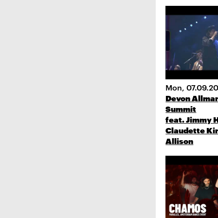
Mon, 07.09.2
Devon Allman
Summit
feat. Jimmy H
Claudette Ki
Allison