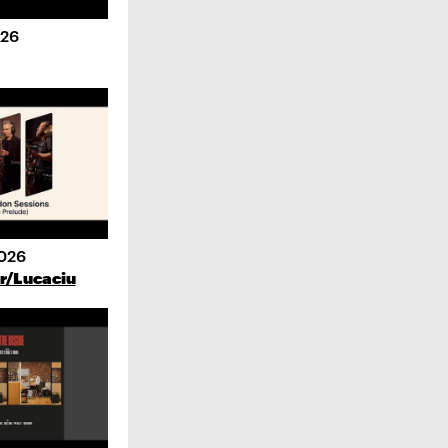
026
2026
r/Lucaciu