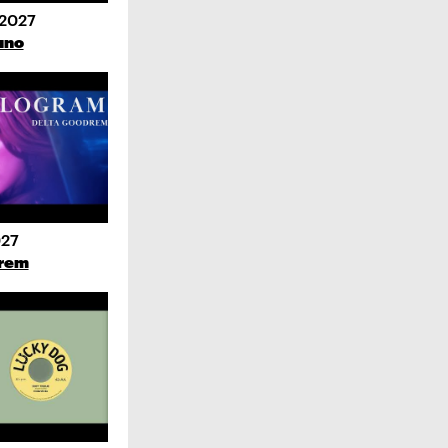
.2027
uno
027
drem