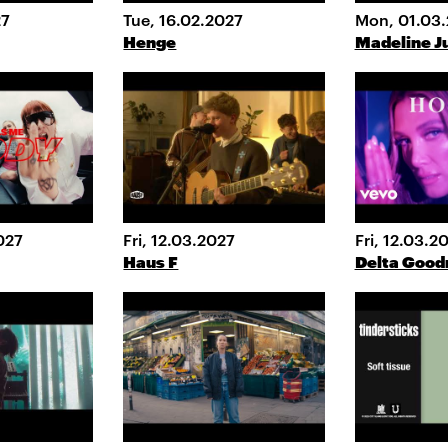
27
Tue, 16.02.2027
Mon, 01.03
Henge
Madeline J
027
Fri, 12.03.2027
Fri, 12.03.2
Haus F
Delta Goo