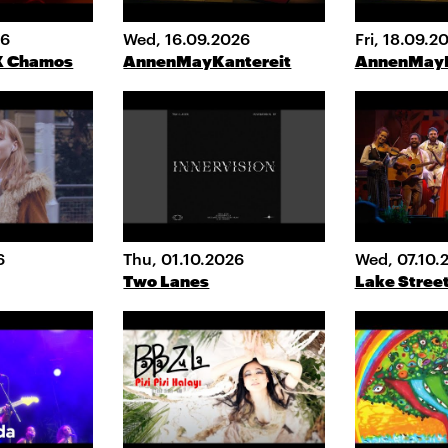
26
Wed, 16.09.2026
Fri, 18.09.2
 X Chamos
AnnenMayKantereit
AnnenMayK
6
Thu, 01.10.2026
Wed, 07.10.
Two Lanes
Lake Street