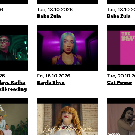
26
Tue, 13.10.2026
Tue, 13.10.
a
Baba Zula
Baba Zula
26
Fri, 16.10.2026
Tue, 20.10.
lays Kafka
Kayla Shyx
Cat Power
diš reading