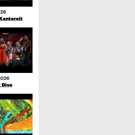
026
antereit
2026
 Dive