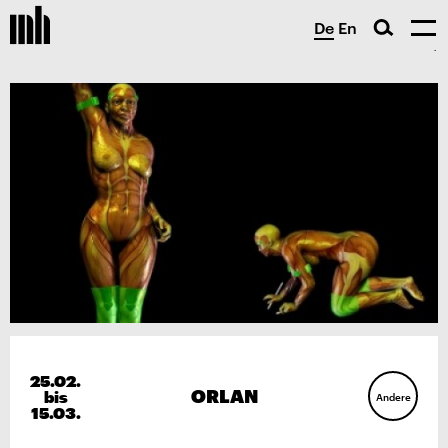
De
En
25.02.
ORLAN
bis
Andere
15.03.