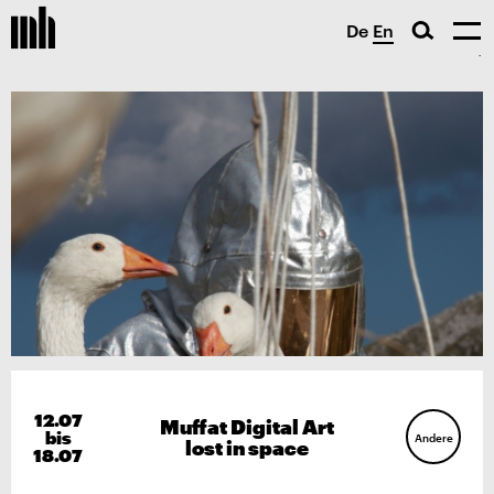
De
En
12.07
Muffat Digital Art
bis
Andere
lost in space
18.07