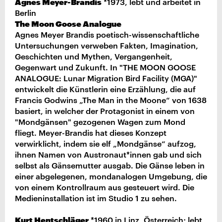
Agnes Meyer-Brandis
*1973, lebt und arbeitet in
Berlin
The Moon Goose Analogue
Agnes Meyer Brandis poetisch-wissenschaftliche
Untersuchungen verweben Fakten, Imagination,
Geschichten und Mythen, Vergangenheit,
Gegenwart und Zukunft. In "THE MOON GOOSE
ANALOGUE: Lunar Migration Bird Facility (MGA)"
entwickelt die Künstlerin eine Erzählung, die auf
Francis Godwins „The Man in the Moone“ von 1638
basiert, in welcher der Protagonist in einem von
"Mondgänsen" gezogenen Wagen zum Mond
fliegt. Meyer-Brandis hat dieses Konzept
verwirklicht, indem sie elf „Mondgänse“ aufzog,
ihnen Namen von Austronaut*innen gab und sich
selbst als Gänsemutter ausgab. Die Gänse leben in
einer abgelegenen, mondanalogen Umgebung, die
von einem Kontrollraum aus gesteuert wird. Die
Medieninstallation ist im Studio 1 zu sehen.
Kurt Hentschläger
*1960 in Linz, Österreich; lebt